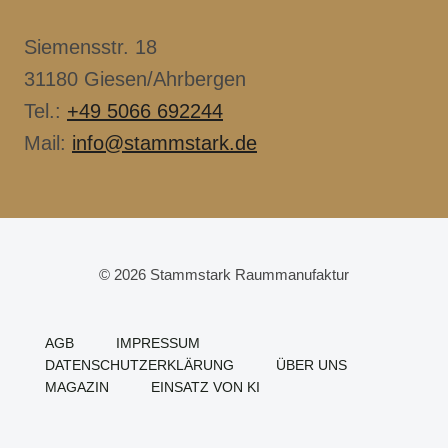
Siemensstr. 18
31180 Giesen/Ahrbergen
Tel.:
+49 5066 692244
Mail:
info@stammstark.de
© 2026 Stammstark Raummanufaktur
AGB
IMPRESSUM
DATENSCHUTZERKLÄRUNG
ÜBER UNS
MAGAZIN
EINSATZ VON KI
Cookie Consent mit Real Cookie Banner