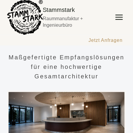
Zum
Stammstark
Inhalt
Raummanufaktur +
springen
Ingenieurbüro
Jetzt Anfragen
Maßgefertigte Empfangslösungen
für eine hochwertige
Gesamtarchitektur