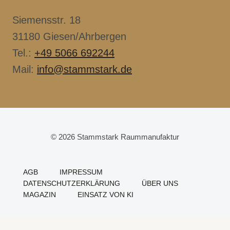
Siemensstr. 18
31180 Giesen/Ahrbergen
Tel.:
+49 5066 692244
Mail:
info@stammstark.de
© 2026 Stammstark Raummanufaktur
AGB
IMPRESSUM
DATENSCHUTZERKLÄRUNG
ÜBER UNS
MAGAZIN
EINSATZ VON KI
Cookie Consent mit Real Cookie Banner