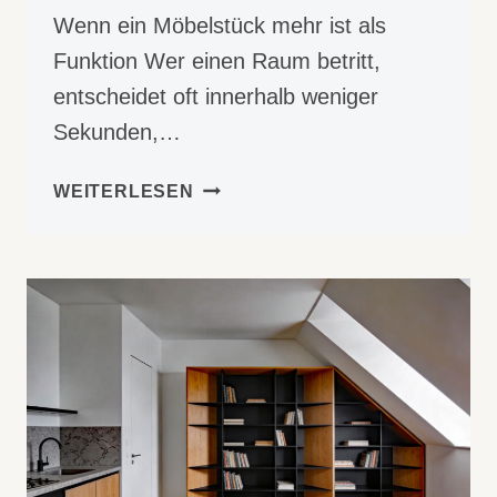
Wenn ein Möbelstück mehr ist als
Funktion Wer einen Raum betritt,
entscheidet oft innerhalb weniger
Sekunden,…
MOOREICHE
WEITERLESEN
UND
HI-
MACS,
WENN
GEGENSÄTZE
EIN
UNIKAT
SCHAFFEN